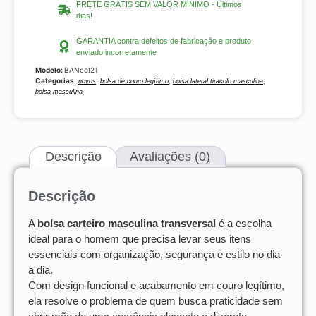
FRETE GRÁTIS SEM VALOR MÍNIMO - Últimos
dias!
GARANTIA contra defeitos de fabricação e produto
enviado incorretamente
Modelo:
BANcoI21
Categorias:
,
,
,
novos
bolsa de couro legítimo
bolsa lateral tiracolo masculina
bolsa masculina
Descrição
Avaliações (0)
Descrição
A
bolsa carteiro masculina transversal
é a escolha
ideal para o homem que precisa levar seus itens
essenciais com organização, segurança e estilo no dia
a dia.
Com design funcional e acabamento em couro legítimo,
ela resolve o problema de quem busca praticidade sem