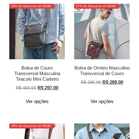
35% de Desconto só HOJE!
27% de Desconto só HOJE!
Bolsa de Couro
Bolsa de Ombro Masculino
Transversal Masculina
Transversal de Couro
Tiracolo Mini Carteiro
R$
289,00
R$
395,00
R$
297,00
R$
455,00
Ver opções
Ver opções
28% de Desconto só HOJE!