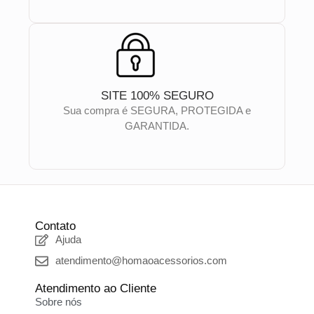
SITE 100% SEGURO
Sua compra é SEGURA, PROTEGIDA e
GARANTIDA.
Contato
Ajuda
atendimento@homaoacessorios.com
Atendimento ao Cliente
Sobre nós