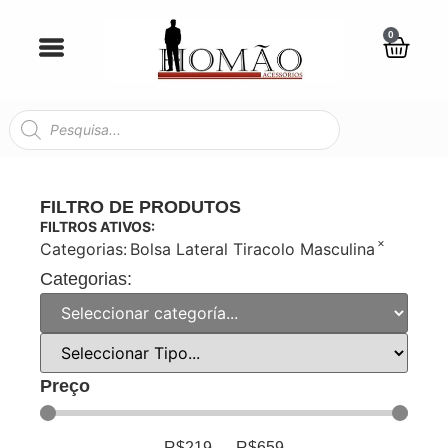
0
FILTRO DE PRODUTOS
FILTROS ATIVOS:
×
Categorias
:
Bolsa Lateral Tiracolo Masculina
Categorias:
Preço
R$
219
—
R$
659