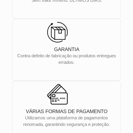
Sem valor mínimo. ÚLTIMOS DIAS.
GARANTIA
Contra defeito de fabricação ou produtos entregues
errados.
VÁRIAS FORMAS DE PAGAMENTO
Utilizamos uma plataforma de pagamentos
renomada, garantindo segurança e proteção.