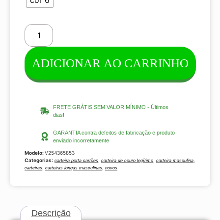
ADICIONAR AO CARRINHO
FRETE GRÁTIS SEM VALOR MÍNIMO - Últimos
dias!
GARANTIA contra defeitos de fabricação e produto
enviado incorretamente
Modelo:
V254365853
Categorias:
,
,
,
carteira porta cartões
carteira de couro legítimo
carteira masculina
,
,
carteiras
carteiras longas masculinas
novos
Descrição