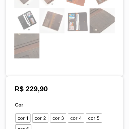
R$
229,90
Cor
cor 1
cor 2
cor 3
cor 4
cor 5
cor 6