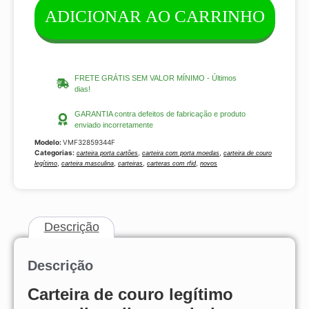
ADICIONAR AO CARRINHO
FRETE GRÁTIS SEM VALOR MÍNIMO - Últimos
dias!
GARANTIA contra defeitos de fabricação e produto
enviado incorretamente
Modelo:
VMF32859344F
Categorias:
,
,
carteira porta cartões
carteira com porta moedas
carteira de couro
,
,
,
,
legítimo
carteira masculina
carteiras
carteras com rfid
novos
Descrição
Descrição
Carteira de couro legítimo