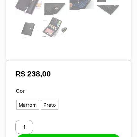
R$
238,00
Cor
Marrom
Preto