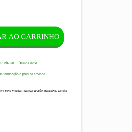
AR AO CARRINHO
MÍNIMO - Últimos dias!
e fabricação e produto enviado
,
,
 com porta moedas
carteira de mão masculina
carteira