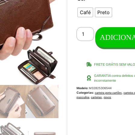
Café
Preto
ADICION
FRETE GRÁTIS SEM VALOR 
GARANTIA contra defeitos d
incorretamente
Modelo:
M32825306544
Categorias:
,
carteira porta cartões
carteira
,
,
masculina
carteiras
novos