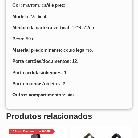
Cor:
marrom, café e preto.
Modelo:
Vertical.
Medida da carteira vertical:
12*9,5*2cm.
Peso:
90 g.
Material predominante:
couro legítimo.
Porta cartões/documentos: 12
.
Porta cédulas/cheques: 1
.
Porta-moedas/objetos: 2
.
Outros compartimentos:
sim.
Produtos relacionados
15% de Desconto só HOJE!