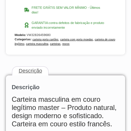
FRETE GRÁTIS SEM VALOR MÍNIMO - Últimos
dias!
GARANTIA contra defeitos de fabricação e produto
enviado incorretamente
Modelo:
VM32826459680
Categorias:
,
,
carteira porta cartões
carteira com porta moedas
carteira de couro
,
,
,
legítimo
carteira masculina
carteiras
novos
Descrição
Descrição
Carteira masculina em couro
legítimo master – Produto natural,
design moderno e sofisticado.
Carteira em couro estilo francês.